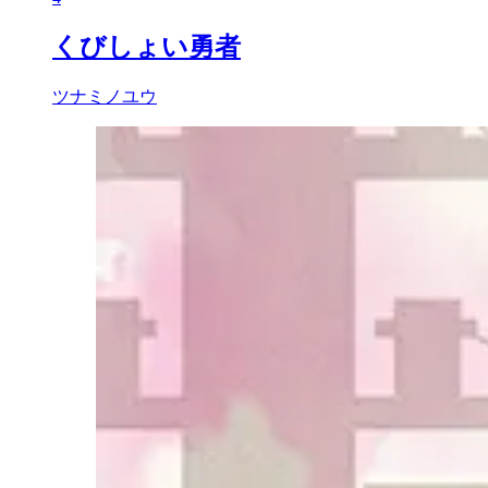
くびしょい勇者
ツナミノユウ