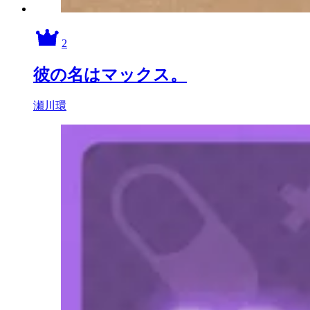
2
彼の名はマックス。
瀬川環