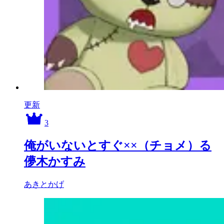
更新
3
俺がいないとすぐ××（チョメ）る
儚木かすみ
あきとかげ