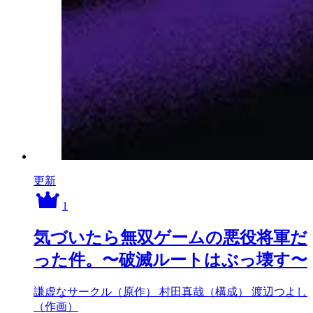
更新
1
気づいたら無双ゲームの悪役将軍だ
った件。〜破滅ルートはぶっ壊す〜
謙虚なサークル（原作）
村田真哉（構成）
渡辺つよし
（作画）