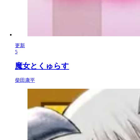
更新
5
魔女とくゅらす
柴田康平