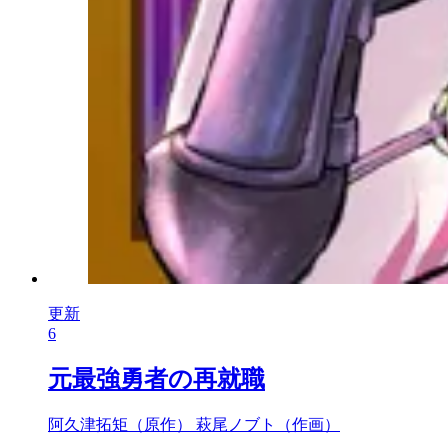
更新
6
元最強勇者の再就職
阿久津拓矩（原作）
萩尾ノブト（作画）