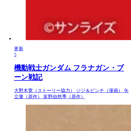
更新
5
機動戦士ガンダム フラナガン・ブ
ーン戦記
大野木寛（ストーリー協力）
ジジ＆ピンチ（漫画）
矢
立肇（原作）
富野由悠季（原作）