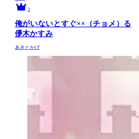
2
俺がいないとすぐ××（チョメ）る
儚木かすみ
あきとかげ