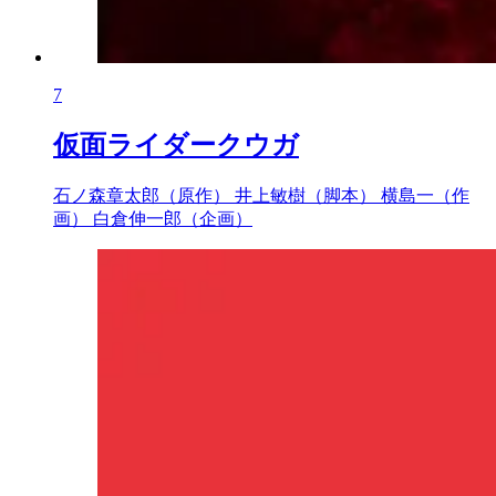
7
仮面ライダークウガ
石ノ森章太郎（原作）
井上敏樹（脚本）
横島一（作
画）
白倉伸一郎（企画）