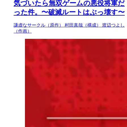
気づいたら無双ゲームの悪役将軍だ
った件。〜破滅ルートはぶっ壊す〜
謙虚なサークル（原作）
村田真哉（構成）
渡辺つよし
（作画）