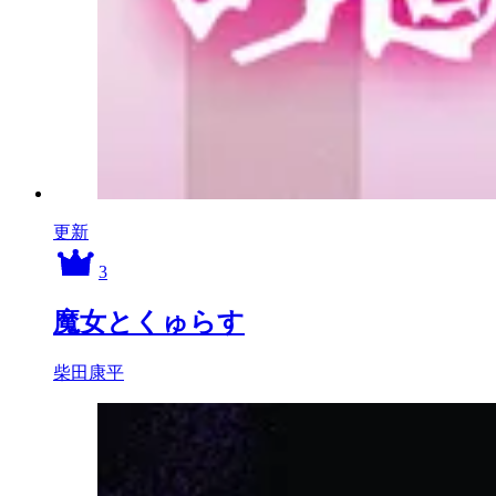
更新
3
魔女とくゅらす
柴田康平