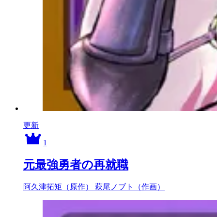
更新
1
元最強勇者の再就職
阿久津拓矩（原作）
萩尾ノブト（作画）