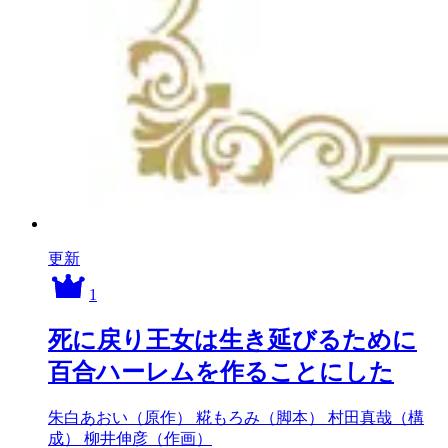
更新
1
死に戻り王女は生き延びるために
百合ハーレムを作ることにした
朱白あおい（原作）
糀もろみ（脚本）
村田真哉（構
成）
柳井伸彦（作画）