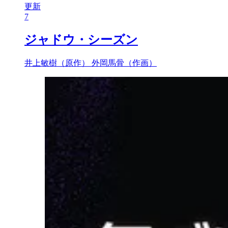
更新
7
ジャドウ・シーズン
井上敏樹（原作）
外岡馬骨（作画）