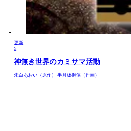
更新
5
神無き世界のカミサマ活動
朱白あおい（原作）
半月板損傷（作画）