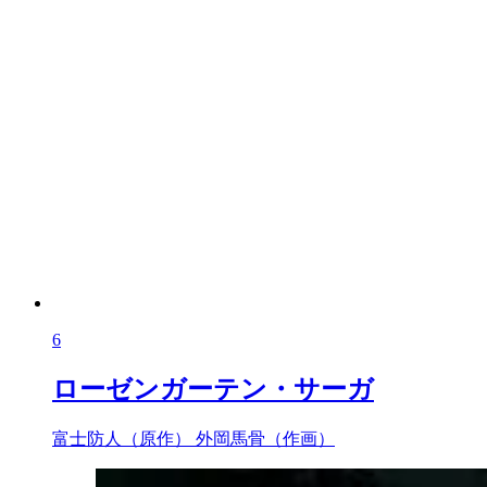
6
ローゼンガーテン・サーガ
富士防人（原作）
外岡馬骨（作画）