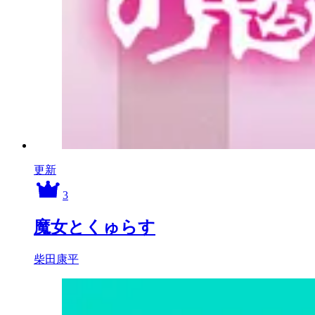
更新
3
魔女とくゅらす
柴田康平