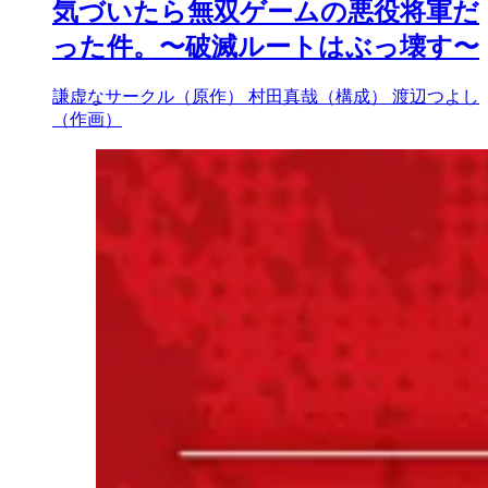
気づいたら無双ゲームの悪役将軍だ
った件。〜破滅ルートはぶっ壊す〜
謙虚なサークル（原作）
村田真哉（構成）
渡辺つよし
（作画）