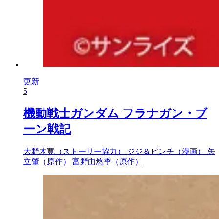
更新
5
機動戦士ガンダム フラナガン・ブ
ーン戦記
大野木寛（ストーリー協力）
ジジ＆ピンチ（漫画）
矢
立肇（原作）
富野由悠季（原作）