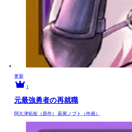
更新
1
元最強勇者の再就職
阿久津拓矩（原作）
萩尾ノブト（作画）