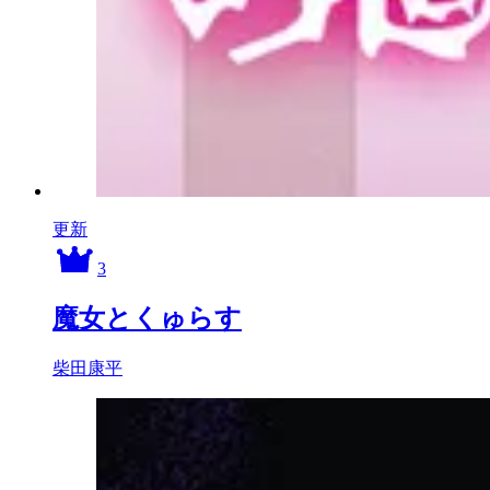
更新
3
魔女とくゅらす
柴田康平