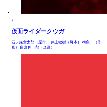
7
仮面ライダークウガ
石ノ森章太郎（原作）
井上敏樹（脚本）
横島一（作
画）
白倉伸一郎（企画）