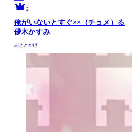
2
俺がいないとすぐ××（チョメ）る
儚木かすみ
あきとかげ