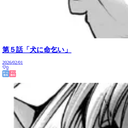
第５話「犬に命乞い」
2026/02/01
0