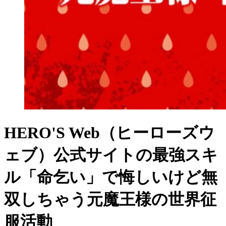
HERO'S Web（ヒーローズウ
ェブ）公式サイト
の
最強スキ
ル「命乞い」で悔しいけど無
双しちゃう元魔王様の世界征
服活動