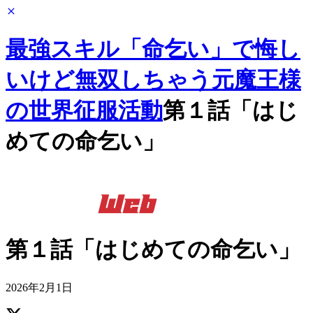
最強スキル「命乞い」で悔し
いけど無双しちゃう元魔王様
の世界征服活動
第１話「はじ
めての命乞い」
第１話「はじめての命乞い」
2026年2月1日