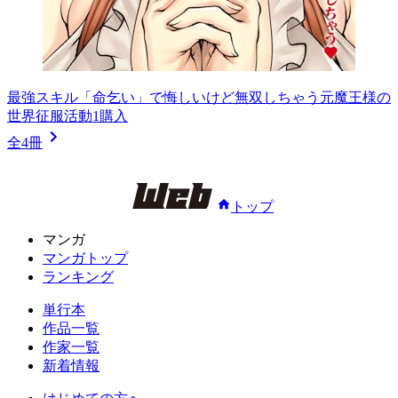
最強スキル「命乞い」で悔しいけど無双しちゃう元魔王様の
世界征服活動1
購入
全4冊
トップ
マンガ
マンガトップ
ランキング
単行本
作品一覧
作家一覧
新着情報