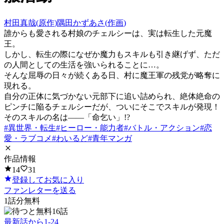
村田真哉
(
原作
)
隅田かずあさ
(
作画
)
誰からも愛される村娘のチェルシーは、実は転生した元魔
王。
しかし、転生の際になぜか魔力もスキルも引き継げず、ただ
の人間としての生活を強いられることに…。
そんな屈辱の日々が続くある日、村に魔王軍の残党が略奪に
現れる。
自分の正体に気づかない元部下に追い詰められ、絶体絶命の
ピンチに陥るチェルシーだが、ついにそこでスキルが発現！
そのスキルの名は――「命乞い」!?
#
異世界・転生
#
ヒーロー・能力者
#
バトル・アクション
#
恋
愛・ラブコメ
#
わいるど
#
青年マンガ
作品情報
14
31
登録してお気に入り
ファンレターを送る
1
話分無料
16話
最新話から
1
-
24