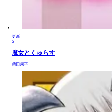
更新
5
魔女とくゅらす
柴田康平