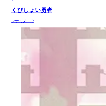
くびしょい勇者
ツナミノユウ