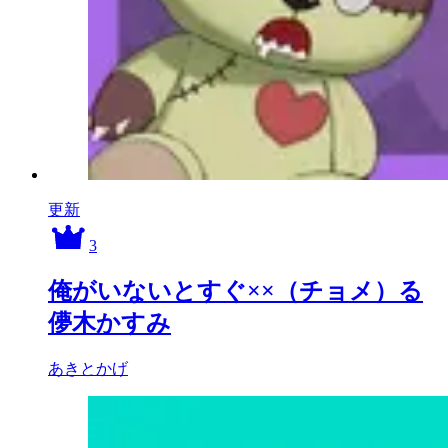
更新
3
俺がいないとすぐ××（チョメ）る
儚木かすみ
あきとかげ