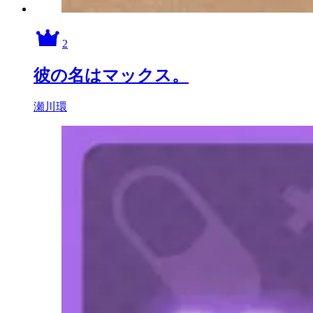
2
彼の名はマックス。
瀬川環