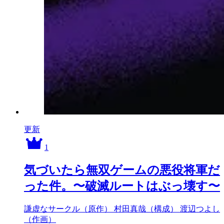
更新
1
気づいたら無双ゲームの悪役将軍だ
った件。〜破滅ルートはぶっ壊す〜
謙虚なサークル（原作）
村田真哉（構成）
渡辺つよし
（作画）