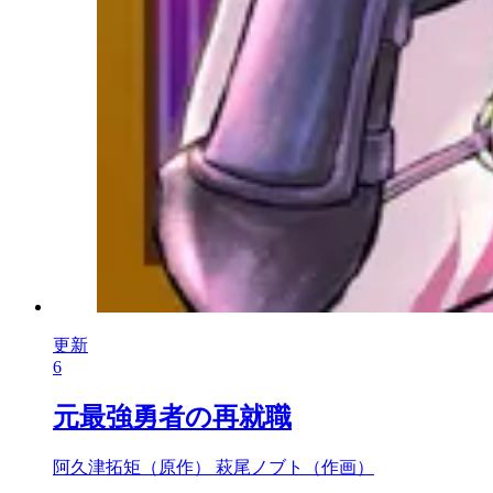
更新
6
元最強勇者の再就職
阿久津拓矩（原作）
萩尾ノブト（作画）