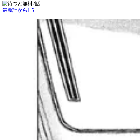
2話
最新話から
1
-
5