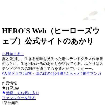
HERO'S Web（ヒーローズウ
ェブ）公式サイト
の
あかり
小日向まるこ
妻と死別し、生きる意味を見失った老ステンドグラス作家篝
のもとに、生き別れた孫のあかりが訪ねてくる。ふたりはス
テンドグラスの制作を通じて心を通わせていくがーー。
#
人間ドラマ
#
日常・ほのぼの
#
お仕事
#
ふらっと
#
青年マンガ
作品情報
11
169
登録してお気に入り
ファンレターを送る
1
話分無料