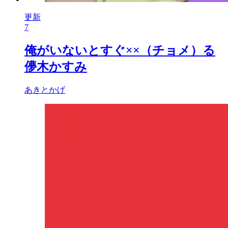
更新
7
俺がいないとすぐ××（チョメ）る
儚木かすみ
あきとかげ