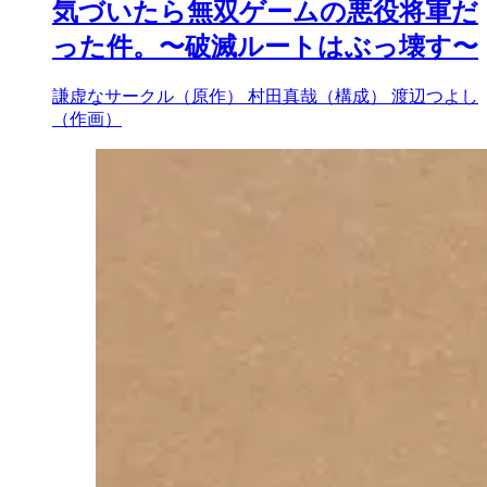
気づいたら無双ゲームの悪役将軍だ
った件。〜破滅ルートはぶっ壊す〜
謙虚なサークル（原作）
村田真哉（構成）
渡辺つよし
（作画）