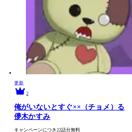
更新
2
俺がいないとすぐ××（チョメ）る
儚木かすみ
キャンペーンにつき22話分無料