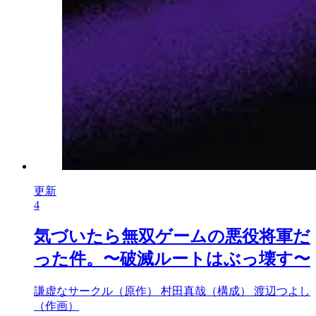
更新
4
気づいたら無双ゲームの悪役将軍だ
った件。〜破滅ルートはぶっ壊す〜
謙虚なサークル（原作）
村田真哉（構成）
渡辺つよし
（作画）