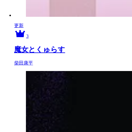
更新
3
魔女とくゅらす
柴田康平