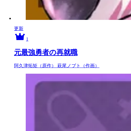
更新
1
元最強勇者の再就職
阿久津拓矩（原作）
萩尾ノブト（作画）