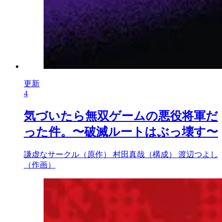
更新
4
気づいたら無双ゲームの悪役将軍だ
った件。〜破滅ルートはぶっ壊す〜
謙虚なサークル（原作）
村田真哉（構成）
渡辺つよし
（作画）