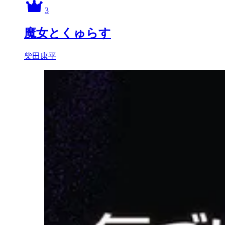
3
魔女とくゅらす
柴田康平