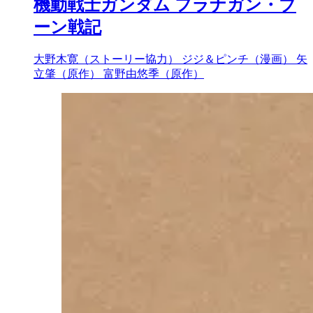
機動戦士ガンダム フラナガン・ブ
ーン戦記
大野木寛（ストーリー協力）
ジジ＆ピンチ（漫画）
矢
立肇（原作）
富野由悠季（原作）