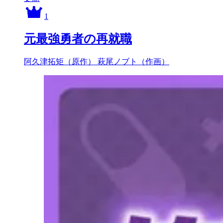
1
元最強勇者の再就職
阿久津拓矩（原作）
萩尾ノブト（作画）