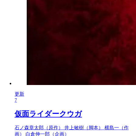
更新
7
仮面ライダークウガ
石ノ森章太郎（原作）
井上敏樹（脚本）
横島一（作
画）
白倉伸一郎（企画）