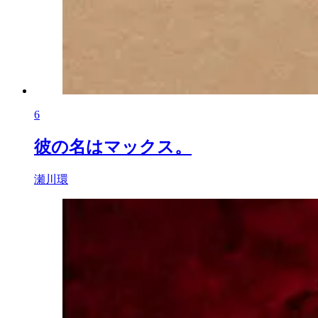
6
彼の名はマックス。
瀬川環