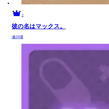
2
彼の名はマックス。
瀬川環