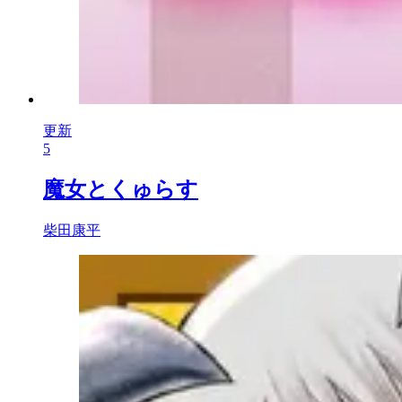
更新
5
魔女とくゅらす
柴田康平