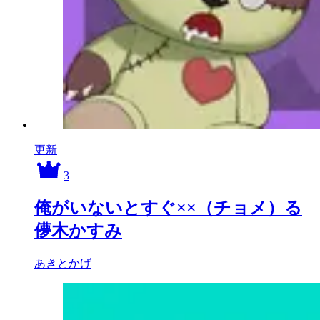
更新
3
俺がいないとすぐ××（チョメ）る
儚木かすみ
あきとかげ