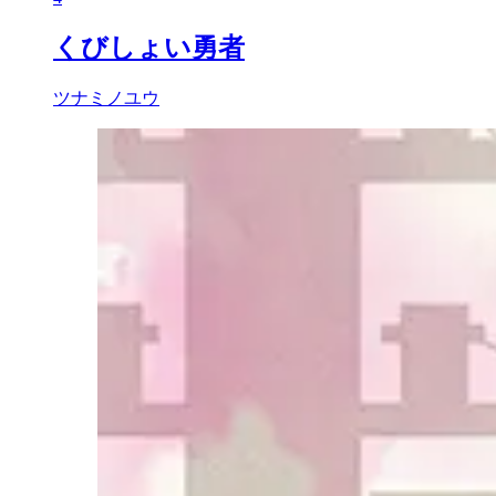
くびしょい勇者
ツナミノユウ