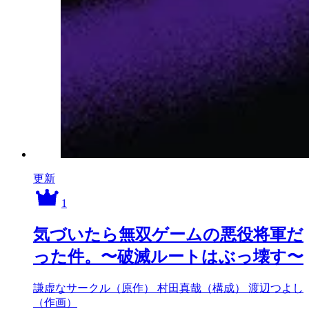
更新
1
気づいたら無双ゲームの悪役将軍だ
った件。〜破滅ルートはぶっ壊す〜
謙虚なサークル（原作）
村田真哉（構成）
渡辺つよし
（作画）