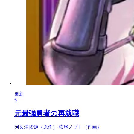
更新
6
元最強勇者の再就職
阿久津拓矩（原作）
萩尾ノブト（作画）