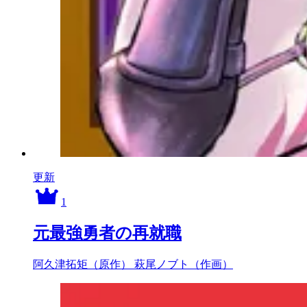
更新
1
元最強勇者の再就職
阿久津拓矩（原作）
萩尾ノブト（作画）