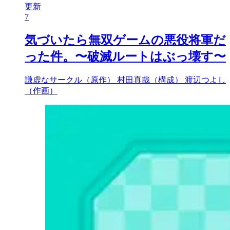
更新
7
気づいたら無双ゲームの悪役将軍だ
った件。〜破滅ルートはぶっ壊す〜
謙虚なサークル（原作）
村田真哉（構成）
渡辺つよし
（作画）