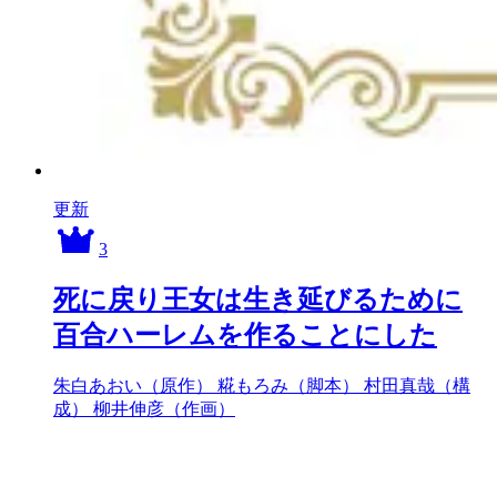
更新
3
死に戻り王女は生き延びるために
百合ハーレムを作ることにした
朱白あおい（原作）
糀もろみ（脚本）
村田真哉（構
成）
柳井伸彦（作画）