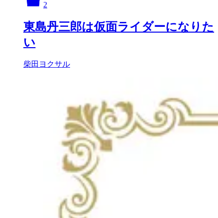
2
東島丹三郎は仮面ライダーになりた
い
柴田ヨクサル