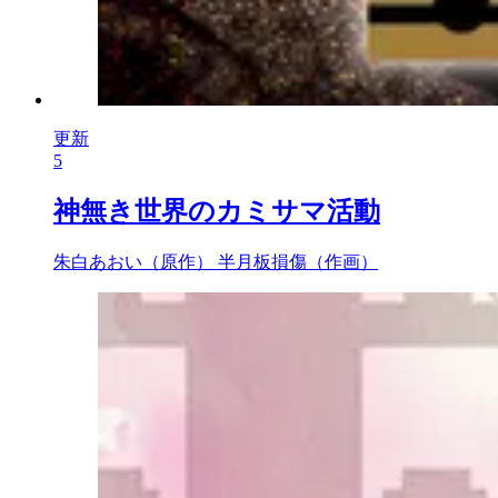
更新
5
神無き世界のカミサマ活動
朱白あおい（原作）
半月板損傷（作画）