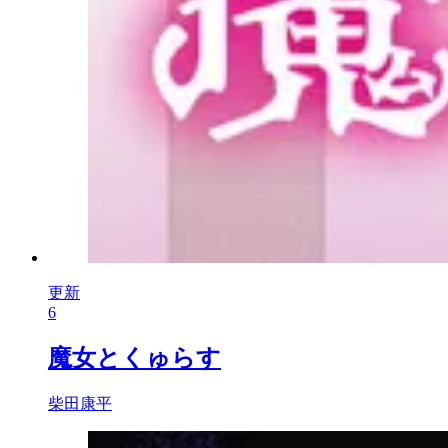
更新
6
魔女とくゅらす
柴田康平