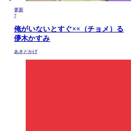
更新
7
俺がいないとすぐ××（チョメ）る
儚木かすみ
あきとかげ