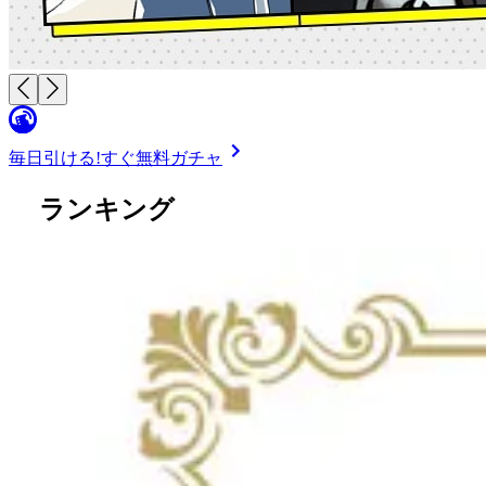
毎日引ける!
すぐ無料ガチャ
ランキング