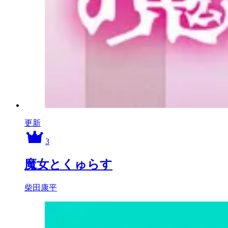
更新
3
魔女とくゅらす
柴田康平