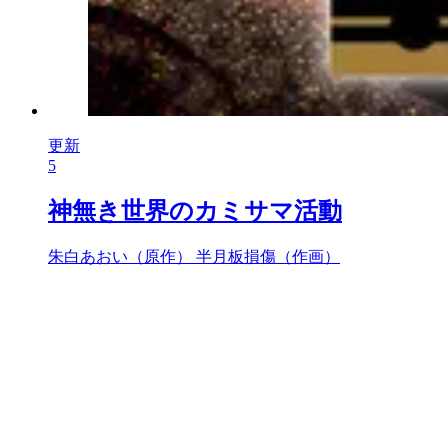
更新
5
神無き世界のカミサマ活動
朱白あおい（原作）
半月板損傷（作画）