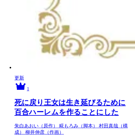
更新
1
死に戻り王女は生き延びるために
百合ハーレムを作ることにした
朱白あおい（原作）
糀もろみ（脚本）
村田真哉（構
成）
柳井伸彦（作画）