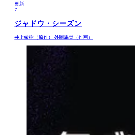
更新
7
ジャドウ・シーズン
井上敏樹（原作）
外岡馬骨（作画）