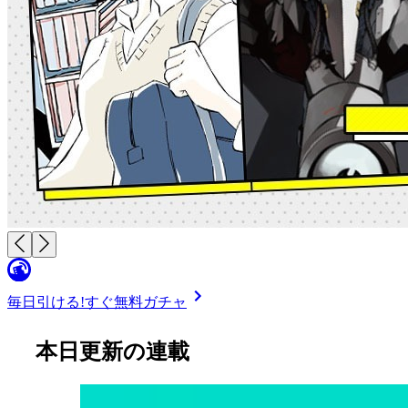
毎日引ける!
すぐ無料ガチャ
本日更新の連載