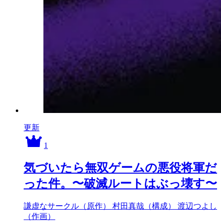
更新
1
気づいたら無双ゲームの悪役将軍だ
った件。〜破滅ルートはぶっ壊す〜
謙虚なサークル（原作）
村田真哉（構成）
渡辺つよし
（作画）