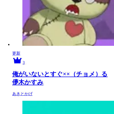
更新
3
俺がいないとすぐ××（チョメ）る
儚木かすみ
あきとかげ