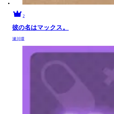
2
彼の名はマックス。
瀬川環