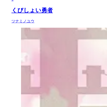
くびしょい勇者
ツナミノユウ