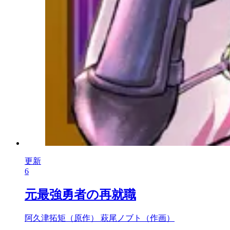
更新
6
元最強勇者の再就職
阿久津拓矩（原作）
萩尾ノブト（作画）