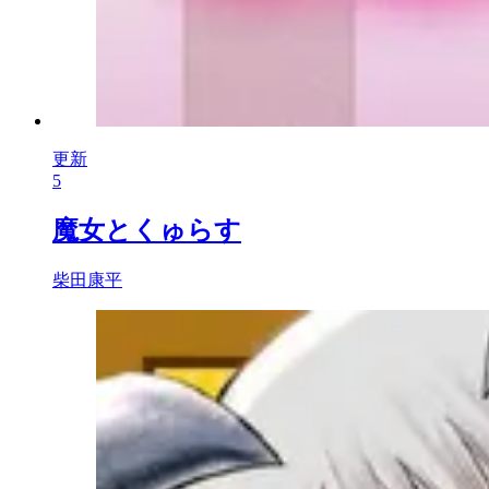
更新
5
魔女とくゅらす
柴田康平