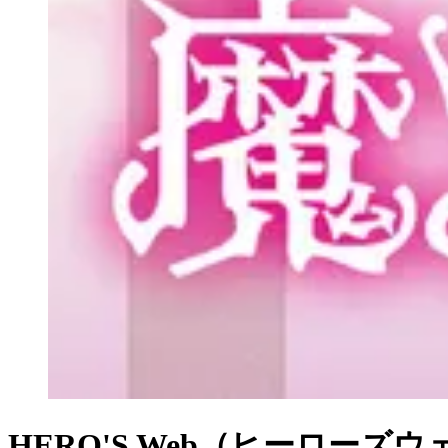
HERO'S Web（ヒーローズ