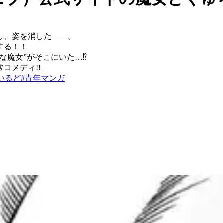
し、姿を消した――。
する！！
魔女”がそこにいた…⁉︎
コメディ!!
いるど
#
青年マンガ