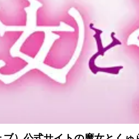
ウェブ）公式サイト
の
魔女とくゅ