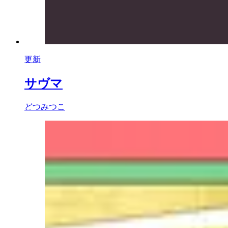
更新
サヴマ
どつみつこ