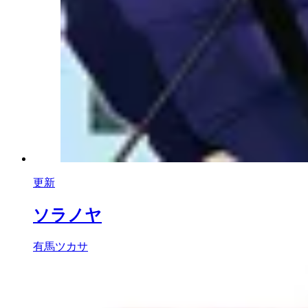
更新
ソラノヤ
有馬ツカサ