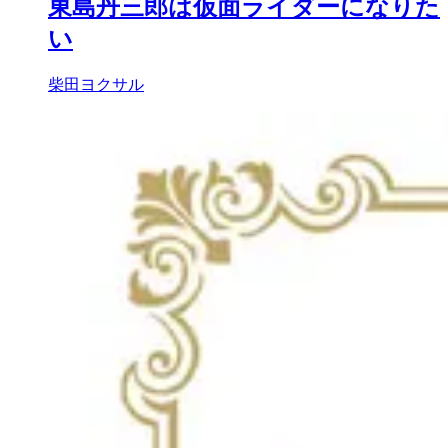
東島丹三郎は仮面ライダーになりた
い
柴田ヨクサル