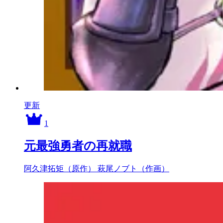
更新
1
元最強勇者の再就職
阿久津拓矩（原作）
萩尾ノブト（作画）