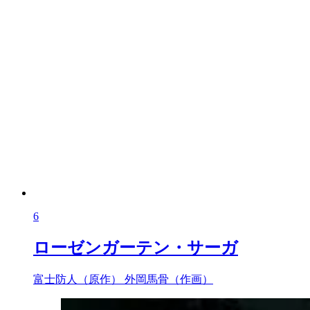
6
ローゼンガーテン・サーガ
富士防人（原作）
外岡馬骨（作画）