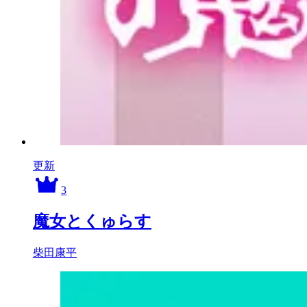
更新
3
魔女とくゅらす
柴田康平