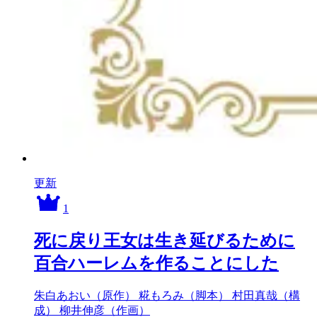
更新
1
死に戻り王女は生き延びるために
百合ハーレムを作ることにした
朱白あおい（原作）
糀もろみ（脚本）
村田真哉（構
成）
柳井伸彦（作画）