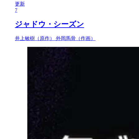
更新
7
ジャドウ・シーズン
井上敏樹（原作）
外岡馬骨（作画）