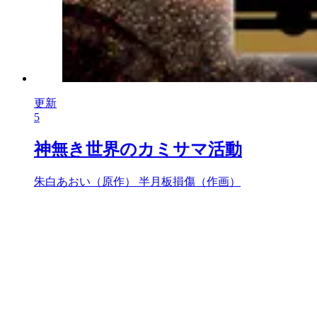
更新
5
神無き世界のカミサマ活動
朱白あおい（原作）
半月板損傷（作画）