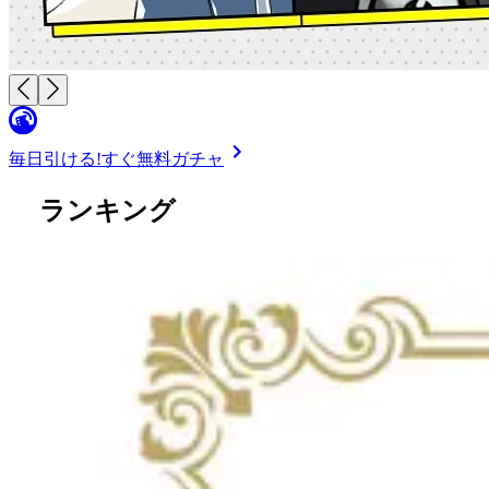
毎日引ける!
すぐ無料ガチャ
ランキング