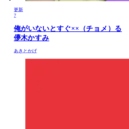
更新
7
俺がいないとすぐ××（チョメ）る
儚木かすみ
あきとかげ