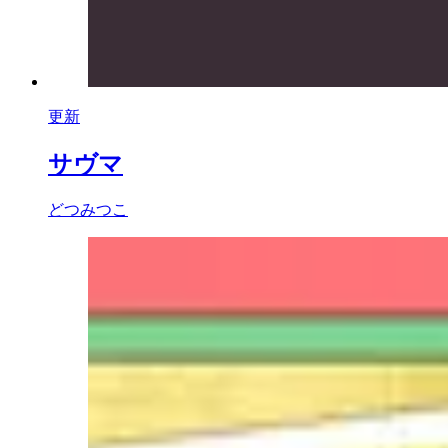
更新
サヴマ
どつみつこ