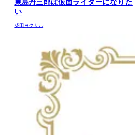
東島丹三郎は仮面ライダーになりた
い
柴田ヨクサル