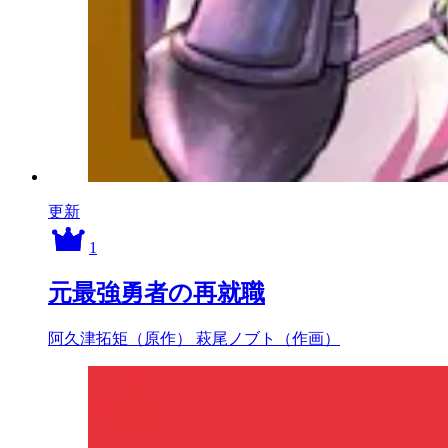
更新
1
元最強勇者の再就職
阿久津拓矩（原作）
萩尾ノブト（作画）