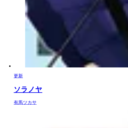
更新
ソラノヤ
有馬ツカサ