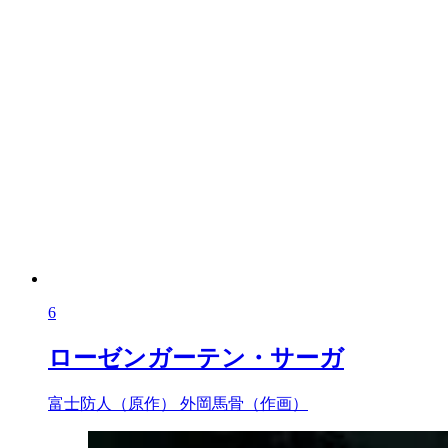
6
ローゼンガーテン・サーガ
富士防人（原作）
外岡馬骨（作画）