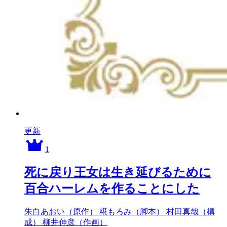
更新
1
死に戻り王女は生き延びるために
百合ハーレムを作ることにした
朱白あおい（原作）
糀もろみ（脚本）
村田真哉（構
成）
柳井伸彦（作画）