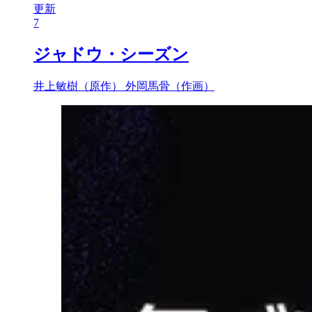
更新
7
ジャドウ・シーズン
井上敏樹（原作）
外岡馬骨（作画）