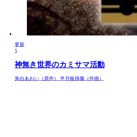
更新
5
神無き世界のカミサマ活動
朱白あおい（原作）
半月板損傷（作画）