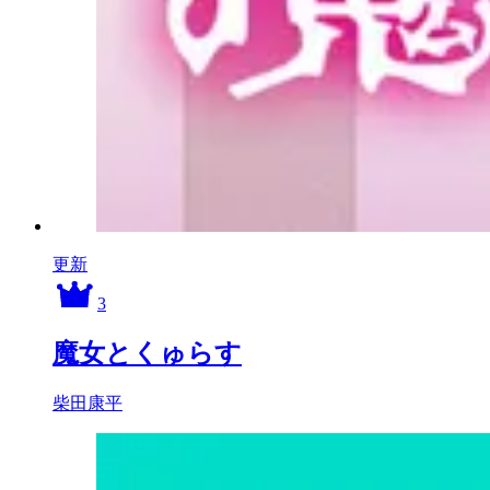
更新
3
魔女とくゅらす
柴田康平