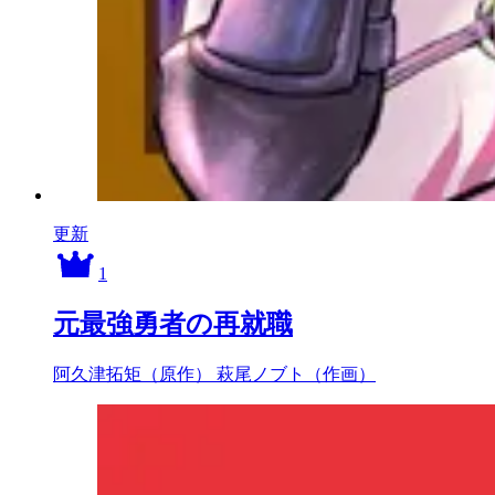
更新
1
元最強勇者の再就職
阿久津拓矩（原作）
萩尾ノブト（作画）