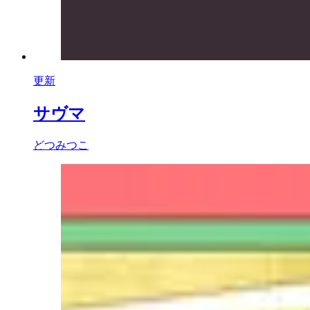
更新
サヴマ
どつみつこ