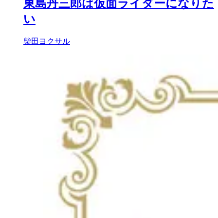
東島丹三郎は仮面ライダーになりた
い
柴田ヨクサル