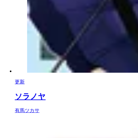
更新
ソラノヤ
有馬ツカサ