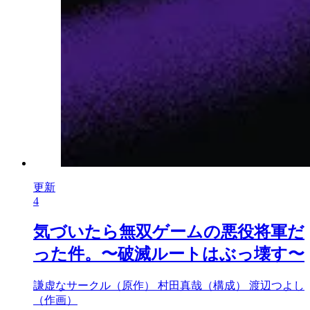
更新
4
気づいたら無双ゲームの悪役将軍だ
った件。〜破滅ルートはぶっ壊す〜
謙虚なサークル（原作）
村田真哉（構成）
渡辺つよし
（作画）