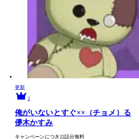
更新
2
俺がいないとすぐ××（チョメ）る
儚木かすみ
キャンペーンにつき22話分無料