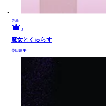
更新
3
魔女とくゅらす
柴田康平