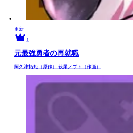
更新
1
元最強勇者の再就職
阿久津拓矩（原作）
萩尾ノブト（作画）