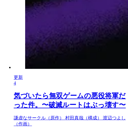
更新
4
気づいたら無双ゲームの悪役将軍だ
った件。〜破滅ルートはぶっ壊す〜
謙虚なサークル（原作）
村田真哉（構成）
渡辺つよし
（作画）