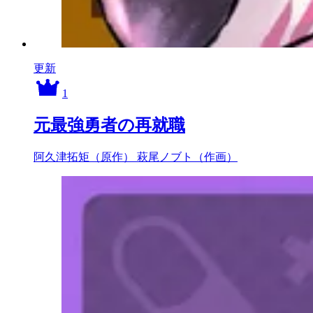
更新
1
元最強勇者の再就職
阿久津拓矩（原作）
萩尾ノブト（作画）