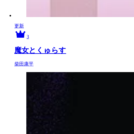
更新
3
魔女とくゅらす
柴田康平