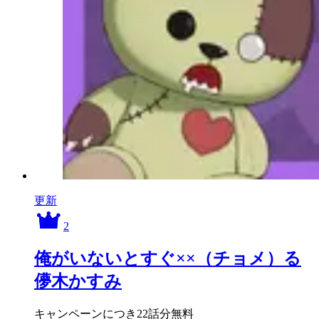
更新
2
俺がいないとすぐ××（チョメ）る
儚木かすみ
キャンペーンにつき22話分無料