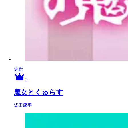
更新
3
魔女とくゅらす
柴田康平