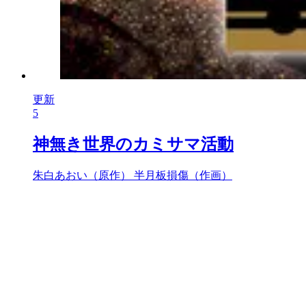
更新
5
神無き世界のカミサマ活動
朱白あおい（原作）
半月板損傷（作画）