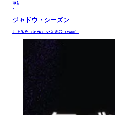
更新
7
ジャドウ・シーズン
井上敏樹（原作）
外岡馬骨（作画）