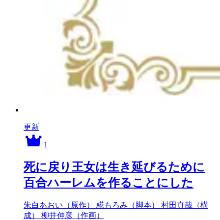
更新
1
死に戻り王女は生き延びるために
百合ハーレムを作ることにした
朱白あおい（原作）
糀もろみ（脚本）
村田真哉（構
成）
柳井伸彦（作画）