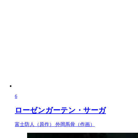
6
ローゼンガーテン・サーガ
富士防人（原作）
外岡馬骨（作画）