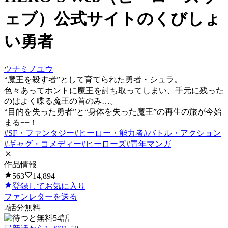
ェブ）公式サイト
の
くびしょ
い勇者
ツナミノユウ
“魔王を殺す者”として育てられた勇者・シュラ。
色々あってホントに魔王を討ち取ってしまい、手元に残った
のはよく喋る魔王の首のみ…。
“目的を失った勇者”と“身体を失った魔王”の再生の旅が今始
まる−−！
#
SF・ファンタジー
#
ヒーロー・能力者
#
バトル・アクション
#
ギャグ・コメディー
#
ヒーローズ
#
青年マンガ
作品情報
563
14,894
登録してお気に入り
ファンレターを送る
2
話分無料
54話