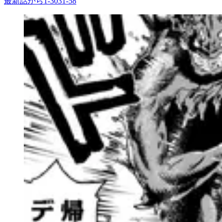
最新話から
1
-
30
31
-
58