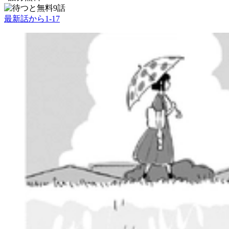
9話
最新話から
1
-
17