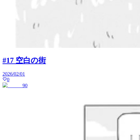
#17 空白の街
2026/02/01
0
90