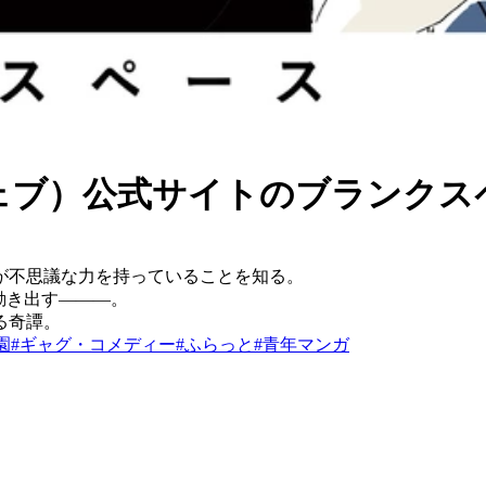
ウェブ）公式サイト
の
ブランクス
が不思議な力を持っていることを知る。
動き出す―――。
る奇譚。
園
#
ギャグ・コメディー
#
ふらっと
#
青年マンガ