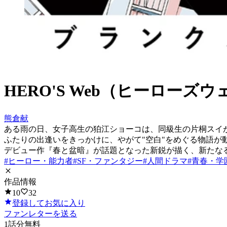
HERO'S Web（ヒーローズ
熊倉献
ある雨の日、女子高生の狛江ショーコは、同級生の片桐スイ
ふたりの出逢いをきっかけに、やがて"空白"をめぐる物語が
デビュー作『春と盆暗』が話題となった新鋭が描く、新たな
#
ヒーロー・能力者
#
SF・ファンタジー
#
人間ドラマ
#
青春・学
作品情報
10
32
登録してお気に入り
ファンレターを送る
1
話分無料