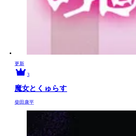
更新
3
魔女とくゅらす
柴田康平