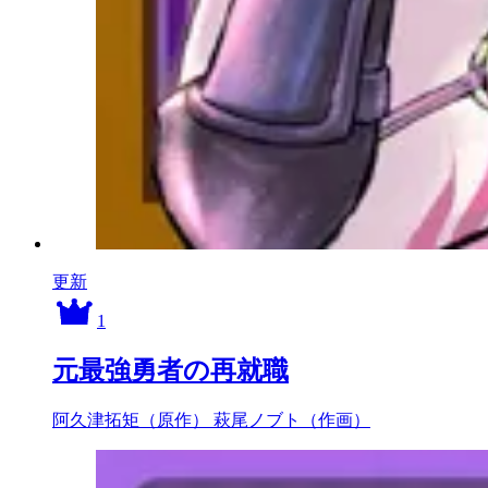
更新
1
元最強勇者の再就職
阿久津拓矩（原作）
萩尾ノブト（作画）