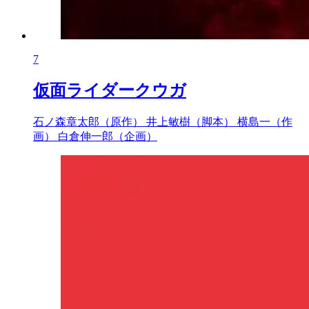
7
仮面ライダークウガ
石ノ森章太郎（原作）
井上敏樹（脚本）
横島一（作
画）
白倉伸一郎（企画）