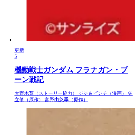
更新
5
機動戦士ガンダム フラナガン・ブ
ーン戦記
大野木寛（ストーリー協力）
ジジ＆ピンチ（漫画）
矢
立肇（原作）
富野由悠季（原作）