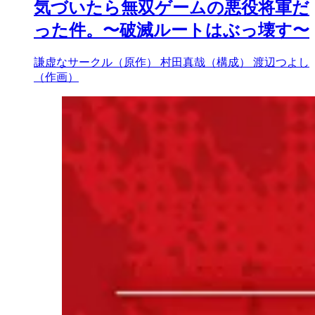
気づいたら無双ゲームの悪役将軍だ
った件。〜破滅ルートはぶっ壊す〜
謙虚なサークル（原作）
村田真哉（構成）
渡辺つよし
（作画）