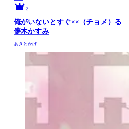
2
俺がいないとすぐ××（チョメ）る
儚木かすみ
あきとかげ