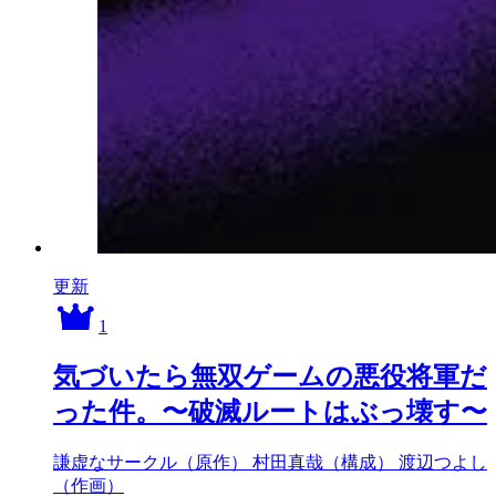
更新
1
気づいたら無双ゲームの悪役将軍だ
った件。〜破滅ルートはぶっ壊す〜
謙虚なサークル（原作）
村田真哉（構成）
渡辺つよし
（作画）