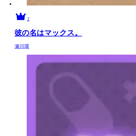
2
彼の名はマックス。
瀬川環