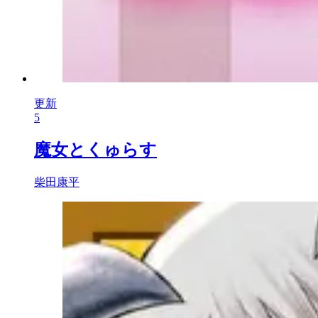
更新
5
魔女とくゅらす
柴田康平