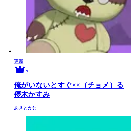
更新
3
俺がいないとすぐ××（チョメ）る
儚木かすみ
あきとかげ