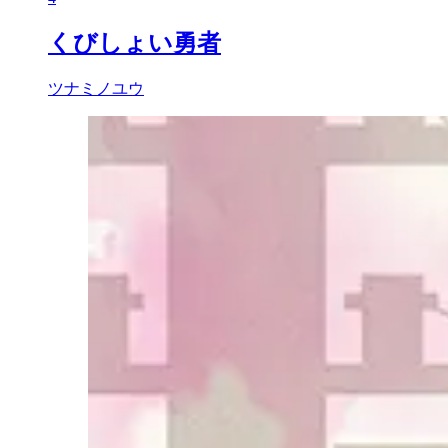
くびしょい勇者
ツナミノユウ