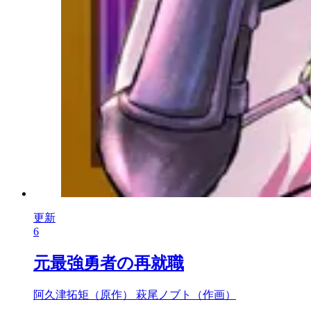
更新
6
元最強勇者の再就職
阿久津拓矩（原作）
萩尾ノブト（作画）