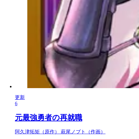
更新
6
元最強勇者の再就職
阿久津拓矩（原作）
萩尾ノブト（作画）