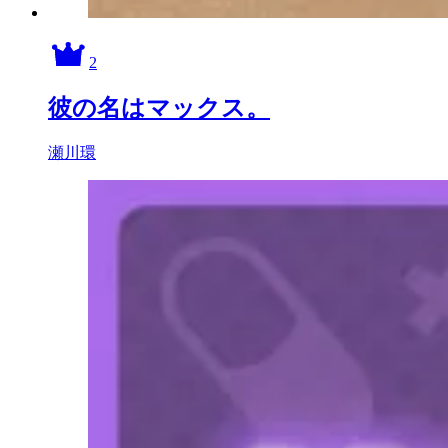
2
彼の名はマックス。
瀬川環