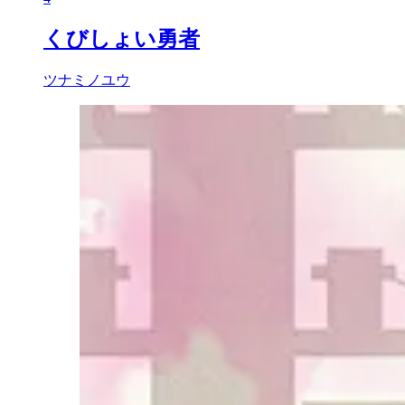
くびしょい勇者
ツナミノユウ