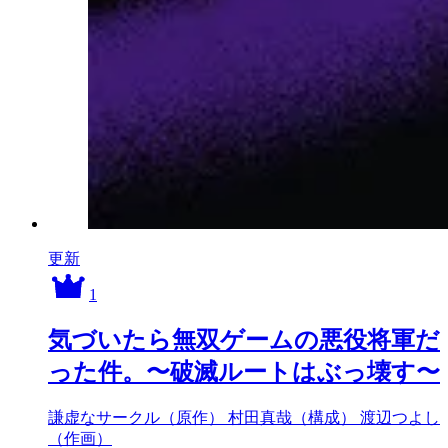
更新
1
気づいたら無双ゲームの悪役将軍だ
った件。〜破滅ルートはぶっ壊す〜
謙虚なサークル（原作）
村田真哉（構成）
渡辺つよし
（作画）