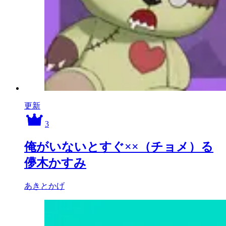
更新
3
俺がいないとすぐ××（チョメ）る
儚木かすみ
あきとかげ