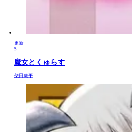
更新
5
魔女とくゅらす
柴田康平