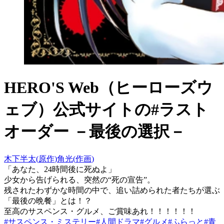
HERO'S Web（ヒーローズウ
ェブ）公式サイト
の
#ラスト
オーダー －最後の選択－
木下半太
(
原作
)
角光
(
作画
)
「あなた、24時間後に死ぬよ」
少女から告げられる、突然の“死の宣告”。
残されたわずかな時間の中で、追い詰められた者たちが選ぶ
「最後の晩餐」とは！？
至高のサスペンス・グルメ、ご賞味あれ！！！！！！
#
サスペンス・ミステリー
#
人間ドラマ
#
グルメ
#
ふらっと
#
青