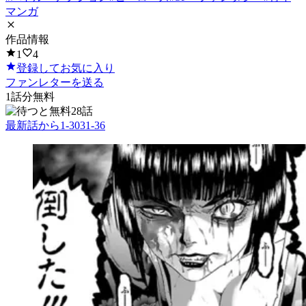
マンガ
作品情報
1
4
登録してお気に入り
ファンレターを送る
1
話分無料
28話
最新話から
1
-
30
31
-
36