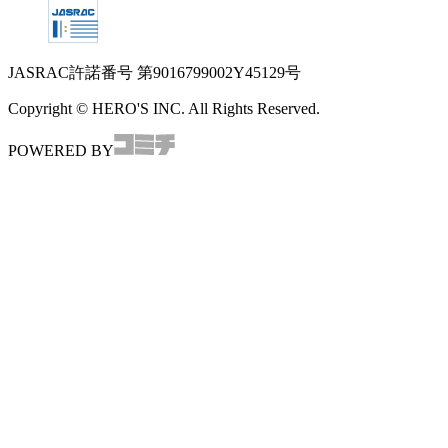
JASRAC許諾番号
第9016799002Y45129号
Copyright © HERO'S INC. All Rights Reserved.
POWERED BY