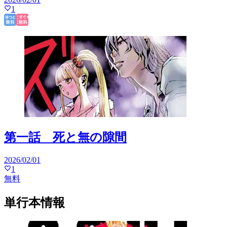
1
第一話 死と無の隙間
2026/02/01
1
無料
単行本情報