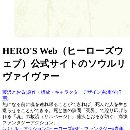
HERO'S Web（ヒーローズウ
ェブ）公式サイト
の
ソウルリ
ヴァイヴァー
藤沢とおる
(
原作・構成・キャラクターデザイン
)
秋重学
(
作
画
)
無になる前に魂を連れ帰ることができれば、死んだ人を生き
返らせることができる。死と無の狭間「死界」で繰り広げら
れる「魂」の救済（サルベージ）。藤沢とおるが紡ぐ、痛快
ファンタジーアクション。
#
バトル・アクション
#
ヒーローズ
#
SF・ファンタジー
#
青年