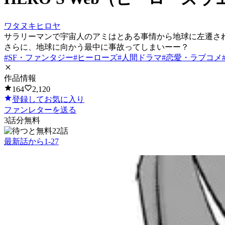
ワタヌキヒロヤ
サラリーマンで宇宙人のアミはとある事情から地球に左遷さ
さらに、地球に向かう最中に事故ってしまいーー？
#
SF・ファンタジー
#
ヒーローズ
#
人間ドラマ
#
恋愛・ラブコメ
作品情報
164
2,120
登録してお気に入り
ファンレターを送る
3
話分無料
22話
最新話から
1
-
27