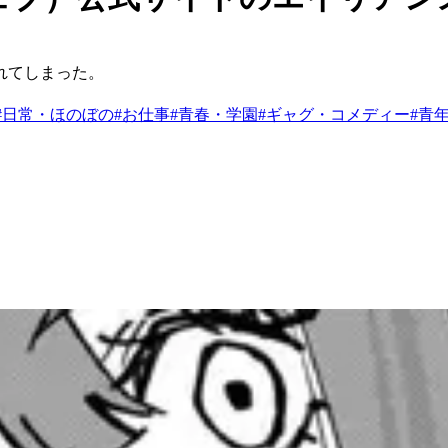
れてしまった。
#
日常・ほのぼの
#
お仕事
#
青春・学園
#
ギャグ・コメディー
#
青