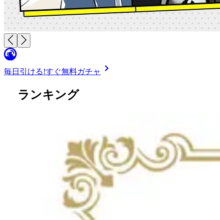
毎日引ける!
すぐ無料ガチャ
ランキング