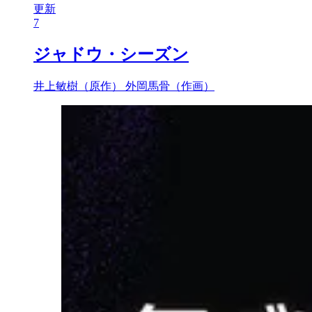
更新
7
ジャドウ・シーズン
井上敏樹（原作）
外岡馬骨（作画）