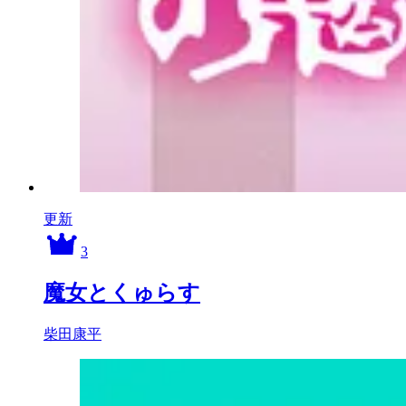
更新
3
魔女とくゅらす
柴田康平