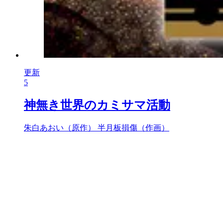
更新
5
神無き世界のカミサマ活動
朱白あおい（原作）
半月板損傷（作画）