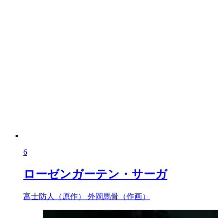
6
ローゼンガーテン・サーガ
富士防人（原作）
外岡馬骨（作画）