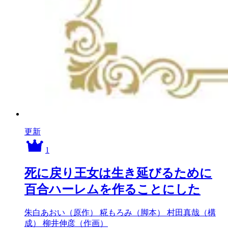
更新
1
死に戻り王女は生き延びるために
百合ハーレムを作ることにした
朱白あおい（原作）
糀もろみ（脚本）
村田真哉（構
成）
柳井伸彦（作画）