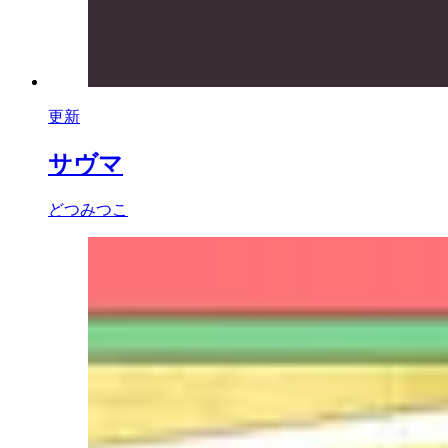
更新
サヴマ
どつみつこ