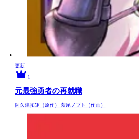
更新
1
元最強勇者の再就職
阿久津拓矩（原作）
萩尾ノブト（作画）