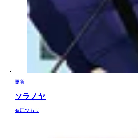
更新
ソラノヤ
有馬ツカサ