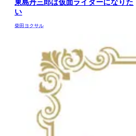
東島丹三郎は仮面ライダーになりた
い
柴田ヨクサル