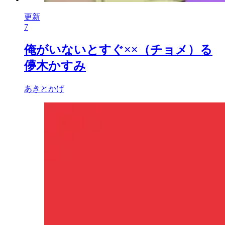
更新
7
俺がいないとすぐ××（チョメ）る
儚木かすみ
あきとかげ