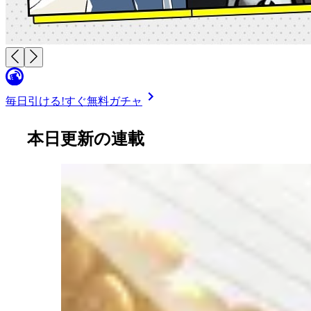
毎日引ける!
すぐ無料ガチャ
本日更新の連載