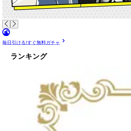
毎日引ける!
すぐ無料ガチャ
ランキング