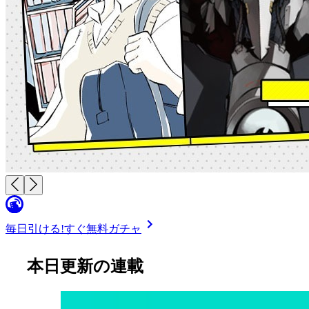
毎日引ける!
すぐ無料ガチャ
本日更新の連載